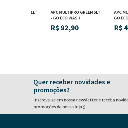
O GREEN 1LT
APC MULTIPRO GREEN 5LT
APC MULTIPRO 
SH
- GO ECO WASH
GO ECO WASH
0
R$
92,90
R$
43,90
Quer receber novidades e
promoções?
Inscreva-se em nossa newsletter e receba novid
promoções da nossa loja ;)