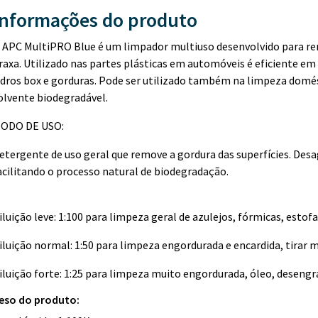
Informações do produto
 APC MultiPRO Blue é um limpador multiuso desenvolvido para rem
raxa. Utilizado nas partes plásticas em automóveis é eficiente em 
idros box e gorduras. Pode ser utilizado também na limpeza domés
olvente biodegradável.
ODO DE USO:
etergente de uso geral que remove a gordura das superfícies. Desa
acilitando o processo natural de biodegradação.
iluição leve: 1:100 para limpeza geral de azulejos, fórmicas, estof
iluição normal: 1:50 para limpeza engordurada e encardida, tirar m
iluição forte: 1:25 para limpeza muito engordurada, óleo, desengr
eso do produto: