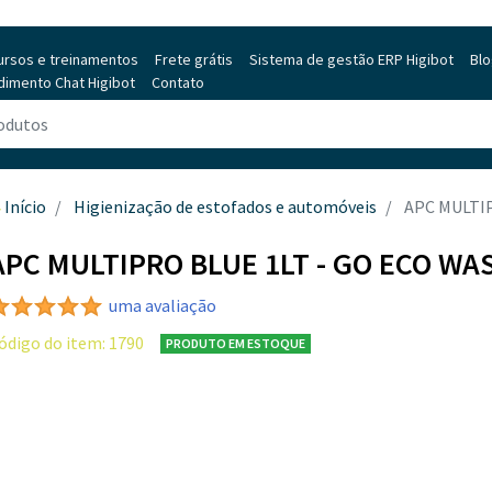
ursos e treinamentos
Frete grátis
Sistema de gestão ERP Higibot
Bl
dimento Chat Higibot
Contato
Início
Higienização de estofados e automóveis
APC MULTI
APC MULTIPRO BLUE 1LT - GO ECO WA
uma avaliação
ódigo do item: 1790
PRODUTO EM ESTOQUE