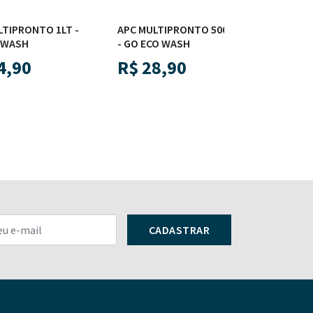
TO 1LT -
APC MULTIPRONTO 500ML
APC MULTIPRON
- GO ECO WASH
GO ECO WASH
R$
28,90
R$
136,9
CADASTRAR