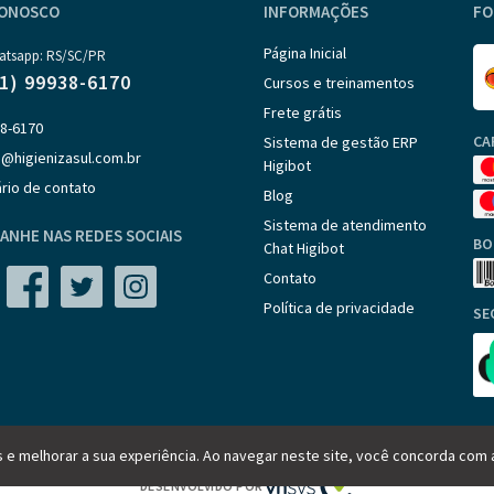
CONOSCO
INFORMAÇÕES
FO
Página Inicial
atsapp: RS/SC/PR
51) 99938-6170
Cursos e treinamentos
Frete grátis
38-6170
CA
Sistema de gestão ERP
@higienizasul.com.br
Higibot
rio de contato
Blog
Sistema de atendimento
ANHE NAS REDES SOCIAIS
BO
Chat Higibot
Contato
Política de privacidade
SE
 e melhorar a sua experiência. Ao navegar neste site, você concorda com
DESENVOLVIDO POR