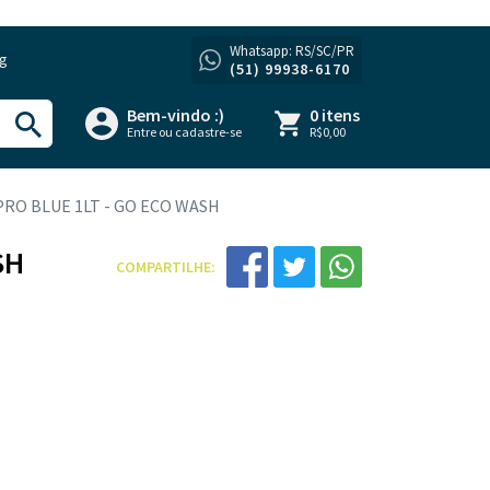
Whatsapp: RS/SC/PR
og
(51) 99938-6170
Bem-vindo :)
0 itens
Entre ou cadastre-se
R$0,00
PRO BLUE 1LT - GO ECO WASH
SH
COMPARTILHE: