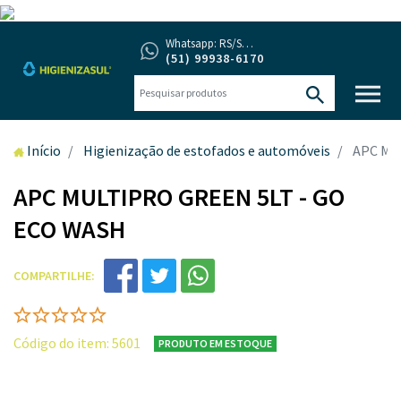
Whatsapp: RS/SC/PR
(51) 99938-6170
Início
Higienização de estofados e automóveis
APC MU
APC MULTIPRO GREEN 5LT - GO
ECO WASH
COMPARTILHE:
Código do item: 5601
PRODUTO EM ESTOQUE