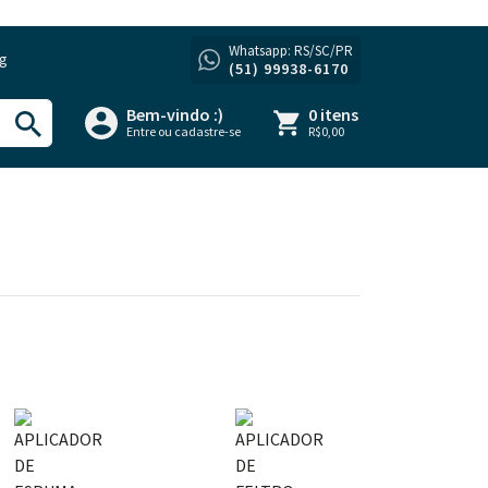
Whatsapp: RS/SC/PR
og
(51) 99938-6170
Bem-vindo :)
0 itens
Entre ou cadastre-se
R$0,00