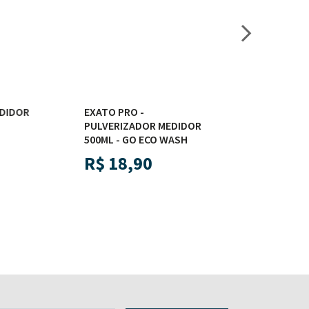
DIDOR
EXATO PRO -
EXATO PRO FOA
PULVERIZADOR MEDIDOR
PULVERIZADOR
500ML - GO ECO WASH
500ML - GO EC
R$
18,90
R$
20,90