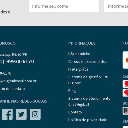
ades e
CONOSCO
INFORMAÇÕES
FO
Página Inicial
atsapp: RS/SC/PR
51) 99938-6170
Cursos e treinamentos
Frete grátis
38-6170
CA
Sistema de gestão ERP
@higienizasul.com.br
Higibot
rio de contato
Blog
Sistema de atendimento
ANHE NAS REDES SOCIAIS
BO
Chat Higibot
Contato
Política de privacidade
SE