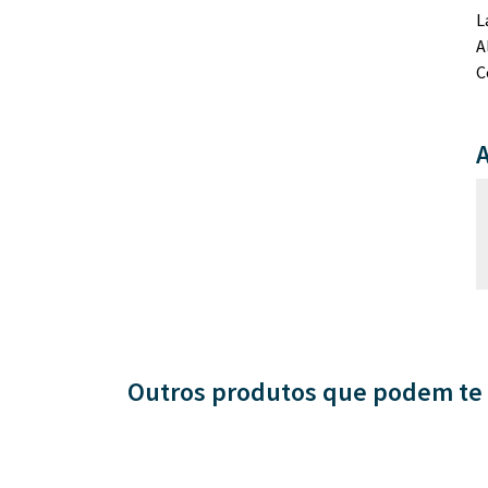
L
A
C
A
Outros produtos que podem te 