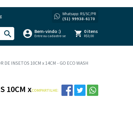
Whatsapp: RS/SC/PR
og
(51) 99938-6170
Bem-vindo :)
0 itens
Entre ou cadastre-se
R$0,00
R DE INSETOS 10CM x 14CM - GO ECO WASH
S 10CM x
COMPARTILHE: