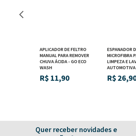
E ESPUMA
APLICADOR DE FELTRO
ESPANADOR D
VA 9,5cm x
MANUAL PARA REMOVER
MICROFIBRA P
- GO ECO
CHUVA ÁCIDA - GO ECO
LIMPEZA E LA
WASH
AUTOMOTIVA -
R$
11,90
R$
26,90
Quer receber novidades e