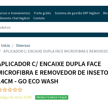
ursos e treinamentos
Frete grátis
Sistema de gestão ERP Higibot
Bl
dimento Chat Higibot
Contato
Início
Diversos
APLICADOR C/ ENCAIXE DUPLA FACE MICROFIBRA E REMOVEDO
APLICADOR C/ ENCAIXE DUPLA FACE
MICROFIBRA E REMOVEDOR DE INSETO
14CM - GO ECO WASH
ódigo do item: 5239
PRODUTO EM ESTOQUE