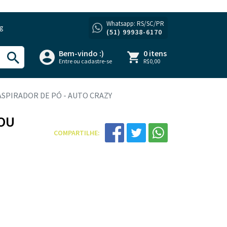
Whatsapp: RS/SC/PR
og
(51) 99938-6170
Bem-vindo :)
0 itens
Entre ou cadastre-se
R$0,00
SPIRADOR DE PÓ - AUTO CRAZY
 OU
COMPARTILHE: