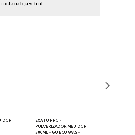
conta na loja virtual.
DIDOR
EXATO PRO -
EXATO PRO FOA
PULVERIZADOR MEDIDOR
PULVERIZADOR
500ML - GO ECO WASH
500ML - GO EC