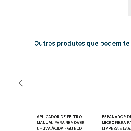
Outros produtos que podem te 
E ESPUMA
APLICADOR DE FELTRO
ESPANADOR D
VA 9,5cm x
MANUAL PARA REMOVER
MICROFIBRA P
- GO ECO
CHUVA ÁCIDA - GO ECO
LIMPEZA E LA