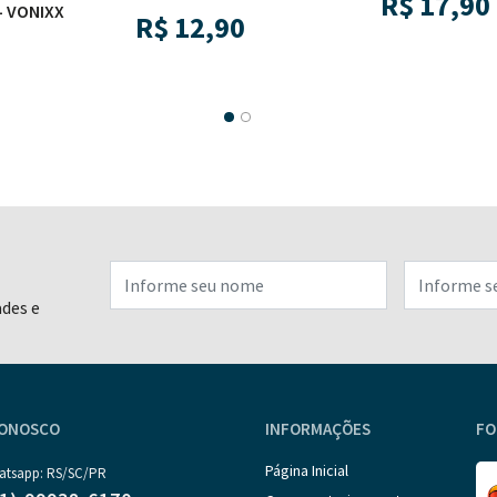
R$
17,90
 VONIXX
R$
12,90
ades e
CONOSCO
INFORMAÇÕES
FO
Página Inicial
atsapp: RS/SC/PR