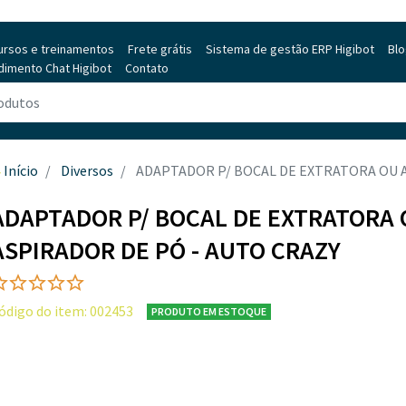
ursos e treinamentos
Frete grátis
Sistema de gestão ERP Higibot
Bl
dimento Chat Higibot
Contato
Início
Diversos
ADAPTADOR P/ BOCAL DE EXTRATORA OU A
ADAPTADOR P/ BOCAL DE EXTRATORA
ASPIRADOR DE PÓ - AUTO CRAZY
ódigo do item: 002453
PRODUTO EM ESTOQUE